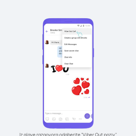
Iz glave razgovora odaberite "Viber Out poziv"