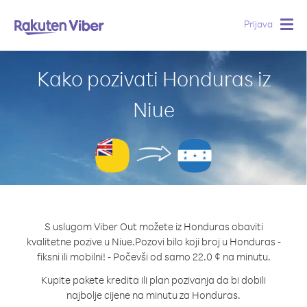
Prijava
Togg
navig
Kako pozivati Honduras iz
Niue
S uslugom Viber Out možete iz Honduras obaviti
kvalitetne pozive u Niue.
Pozovi bilo koji broj u Honduras -
fiksni ili mobilni! - Počevši od samo 22.0 ¢ na minutu.
Kupite pakete kredita ili plan pozivanja da bi dobili
najbolje cijene na minutu za Honduras.