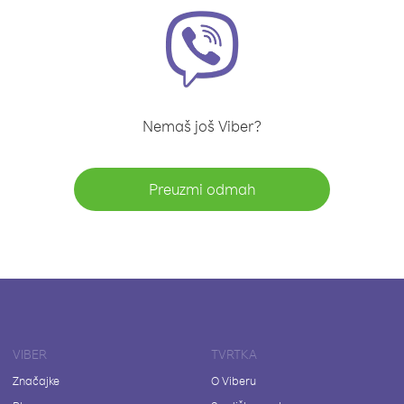
Nemaš još Viber?
Preuzmi odmah
VIBER
TVRTKA
Značajke
O Viberu