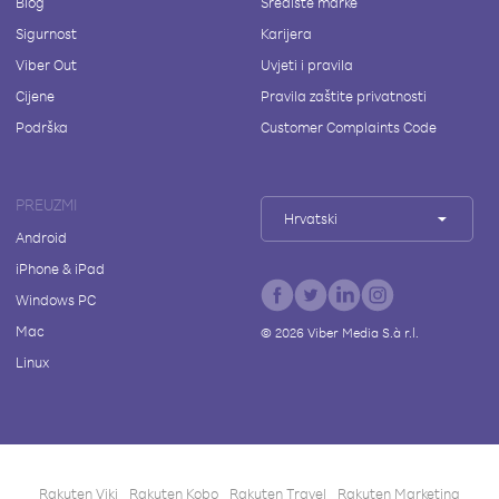
Blog
Središte marke
Sigurnost
Karijera
Viber Out
Uvjeti i pravila
Cijene
Pravila zaštite privatnosti
Podrška
Customer Complaints Code
PREUZMI
Hrvatski
Android
iPhone & iPad
Windows PC
Mac
©
2026
Viber Media S.à r.l.
Linux
Rakuten Viki
Rakuten Kobo
Rakuten Travel
Rakuten Marketing