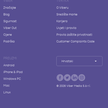
VIBER
TVRTKA
Značajke
O Viberu
Blog
Središte marke
Sigurnost
Karijera
Viber Out
Uvjeti i pravila
Cijene
Pravila zaštite privatnosti
Podrška
Customer Complaints Code
PREUZMI
Hrvatski
Android
iPhone & iPad
Windows PC
Mac
©
2026
Viber Media S.à r.l.
Linux