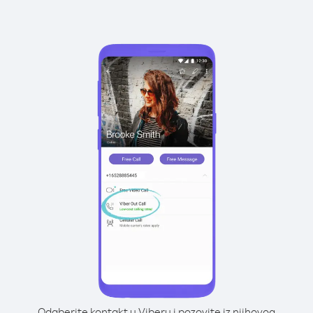
Odaberite kontakt u Viberu i pozovite iz njihovog