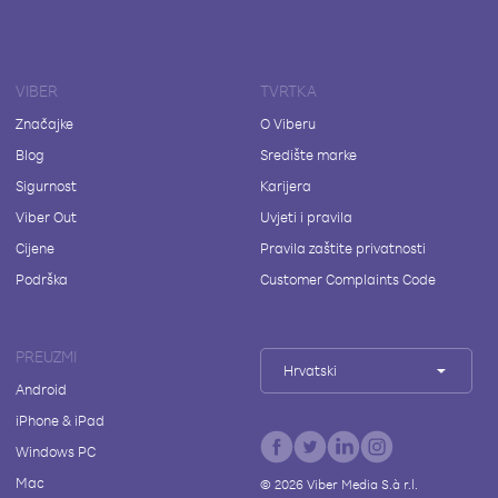
VIBER
TVRTKA
Značajke
O Viberu
Blog
Središte marke
Sigurnost
Karijera
Viber Out
Uvjeti i pravila
Cijene
Pravila zaštite privatnosti
Podrška
Customer Complaints Code
PREUZMI
Hrvatski
Android
iPhone & iPad
Windows PC
Mac
©
2026
Viber Media S.à r.l.