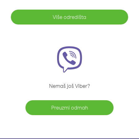
Više odredišta
Nemaš još Viber?
Preuzmi odmah