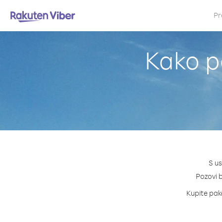
Pr
Kako p
S u
Pozovi b
Kupite pake