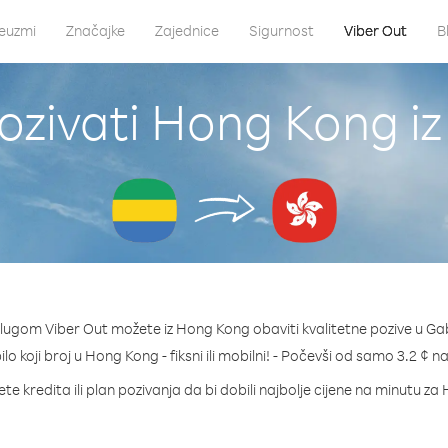
euzmi
Značajke
Zajednice
Sigurnost
Viber Out
B
ozivati Hong Kong i
slugom Viber Out možete iz Hong Kong obaviti kvalitetne pozive u Ga
ilo koji broj u Hong Kong - fiksni ili mobilni! - Počevši od samo 3.2 ¢ n
te kredita ili plan pozivanja da bi dobili najbolje cijene na minutu z