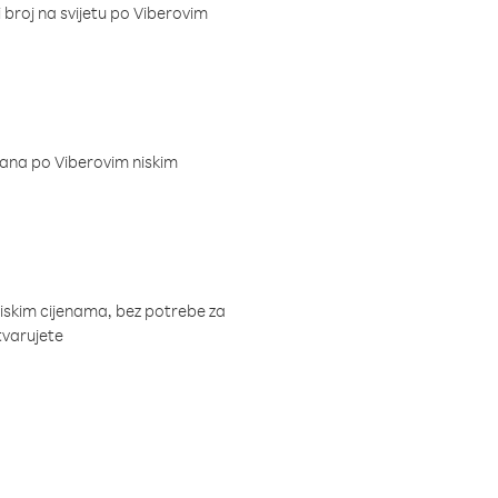
i broj na svijetu po Viberovim
dana po Viberovim niskim
niskim cijenama, bez potrebe za
tvarujete