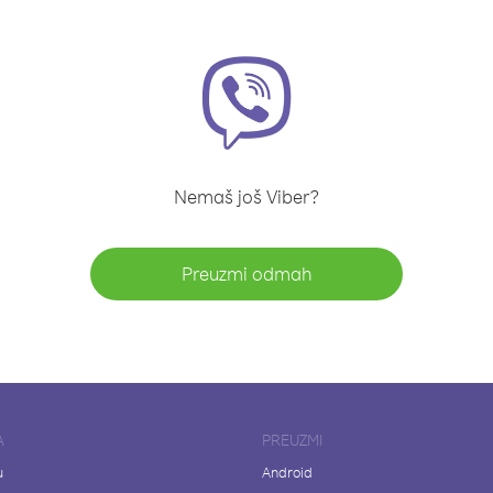
Nemaš još Viber?
Preuzmi odmah
A
PREUZMI
u
Android