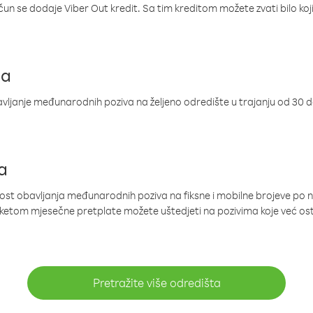
ačun se dodaje Viber Out kredit. Sa tim kreditom možete zvati bilo koj
ja
ljanje međunarodnih poziva na željeno odredište u trajanju od 30 
a
nost obavljanja međunarodnih poziva na fiksne i mobilne brojeve po 
paketom mjesečne pretplate možete uštedjeti na pozivima koje već os
Pretražite više odredišta