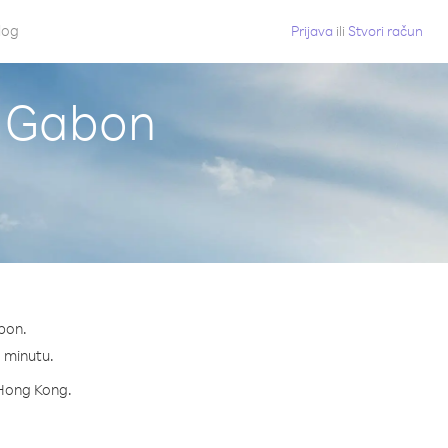
log
Prijava
ili
Stvori račun
z Gabon
bon.
a minutu.
a Hong Kong.