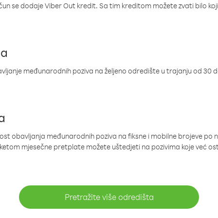
ačun se dodaje Viber Out kredit. Sa tim kreditom možete zvati bilo koj
ja
ljanje međunarodnih poziva na željeno odredište u trajanju od 30 
a
nost obavljanja međunarodnih poziva na fiksne i mobilne brojeve po 
paketom mjesečne pretplate možete uštedjeti na pozivima koje već os
Pretražite više odredišta