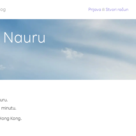
log
Prijava
ili
Stvori račun
z Nauru
uru.
a minutu.
a Hong Kong.