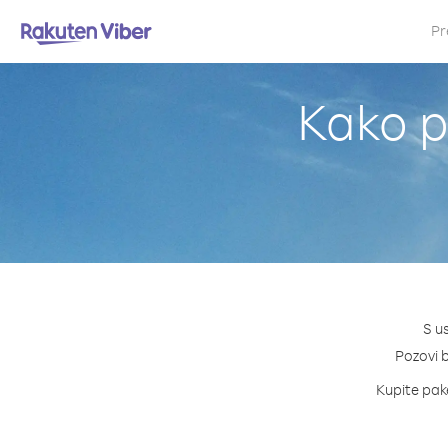
Pr
Kako p
S u
Pozovi b
Kupite pake