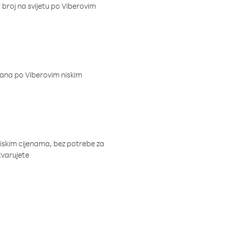
i broj na svijetu po Viberovim
dana po Viberovim niskim
niskim cijenama, bez potrebe za
tvarujete