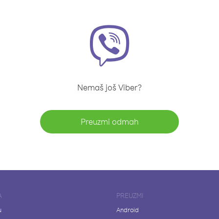
Nemaš još Viber?
Preuzmi odmah
A
PREUZMI
u
Android