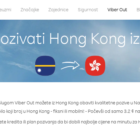
euzmi
Značajke
Zajednice
Sigurnost
Viber Out
B
ozivati Hong Kong i
slugom Viber Out možete iz Hong Kong obaviti kvalitetne pozive u Na
ilo koji broj u Hong Kong - fiksni ili mobilni! - Počevši od samo 3.2 ¢ n
te kredita ili plan pozivanja da bi dobili najbolje cijene na minutu z