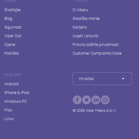
VIBER
TVRTKA
Značajke
O Viberu
Blog
Središte marke
Sigurnost
Karijera
Viber Out
Uvjeti i pravila
Cijene
Pravila zaštite privatnosti
Podrška
Customer Complaints Code
PREUZMI
Hrvatski
Android
iPhone & iPad
Windows PC
Mac
©
2026
Viber Media S.à r.l.
Linux