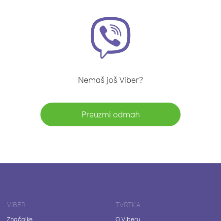
Nemaš još Viber?
Preuzmi odmah
VIBER
TVRTKA
Značajke
O Viberu