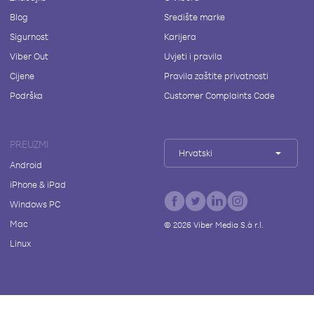
Blog
Središte marke
Sigurnost
Karijera
Viber Out
Uvjeti i pravila
Cijene
Pravila zaštite privatnosti
Podrška
Customer Complaints Code
PREUZMI
Hrvatski
Android
iPhone & iPad
Windows PC
Mac
©
2026
Viber Media S.à r.l.
Linux