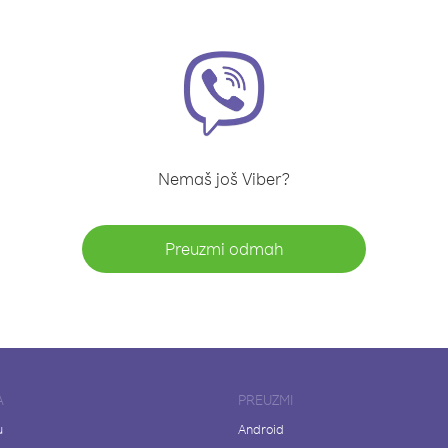
Nemaš još Viber?
Preuzmi odmah
A
PREUZMI
u
Android