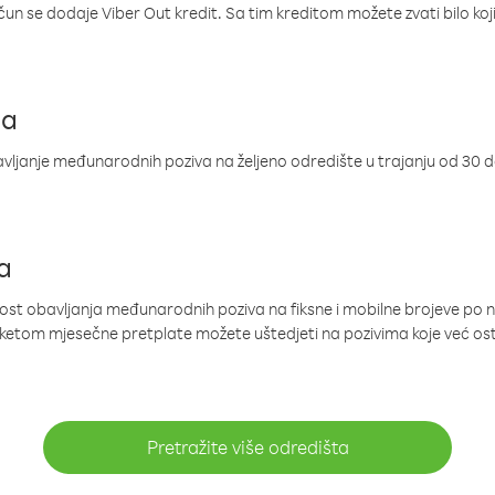
ačun se dodaje Viber Out kredit. Sa tim kreditom možete zvati bilo koj
ja
ljanje međunarodnih poziva na željeno odredište u trajanju od 30 
a
nost obavljanja međunarodnih poziva na fiksne i mobilne brojeve po 
paketom mjesečne pretplate možete uštedjeti na pozivima koje već os
Pretražite više odredišta