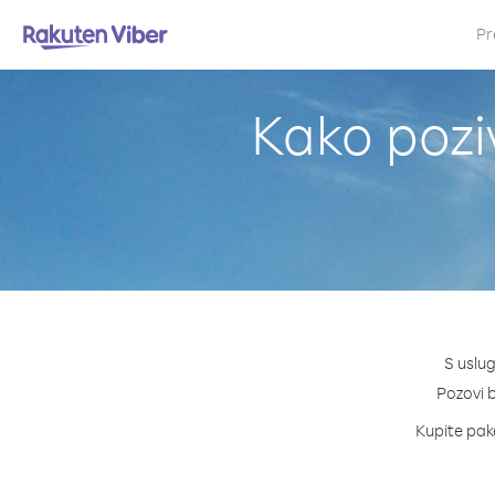
Pr
Kako pozi
S uslu
Pozovi b
Kupite pake