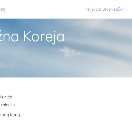
log
Prijava
ili
Stvori račun
žna Koreja
Koreja.
a minutu.
a Hong Kong.