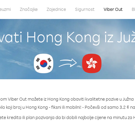
euzmi
Značajke
Zajednice
Sigurnost
Viber Out
B
vati Hong Kong iz Ju
gom Viber Out možete iz Hong Kong obaviti kvalitetne pozive u Južna 
ilo koji broj u Hong Kong - fiksni ili mobilni! - Počevši od samo 3.2 ¢ n
te kredita ili plan pozivanja da bi dobili najbolje cijene na minutu z