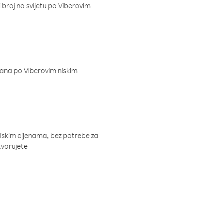
i broj na svijetu po Viberovim
dana po Viberovim niskim
niskim cijenama, bez potrebe za
tvarujete