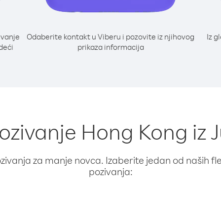
ivanje
Odaberite kontakt u Viberu i pozovite iz njihovog
Iz g
deći
prikaza informacija
pozivanje Hong Kong iz 
ivanja za manje novca. Izaberite jedan od naših fleks
pozivanja: