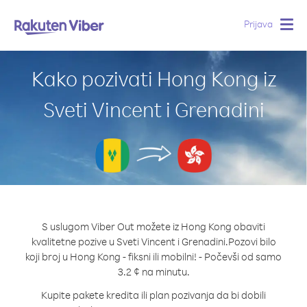
Prijava
Togg
navig
Kako pozivati Hong Kong iz
Sveti Vincent i Grenadini
S uslugom Viber Out možete iz Hong Kong obaviti
kvalitetne pozive u Sveti Vincent i Grenadini.
Pozovi bilo
koji broj u Hong Kong - fiksni ili mobilni! - Počevši od samo
3.2 ¢ na minutu.
Kupite pakete kredita ili plan pozivanja da bi dobili