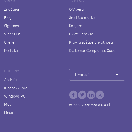
VIBER
TVRTKA
Značajke
O Viberu
Blog
Središte marke
Sigurnost
Karijera
Viber Out
Uvjeti i pravila
Cijene
Pravila zaštite privatnosti
Podrška
Customer Complaints Code
PREUZMI
Hrvatski
Android
iPhone & iPad
Windows PC
Mac
©
2026
Viber Media S.à r.l.
Linux