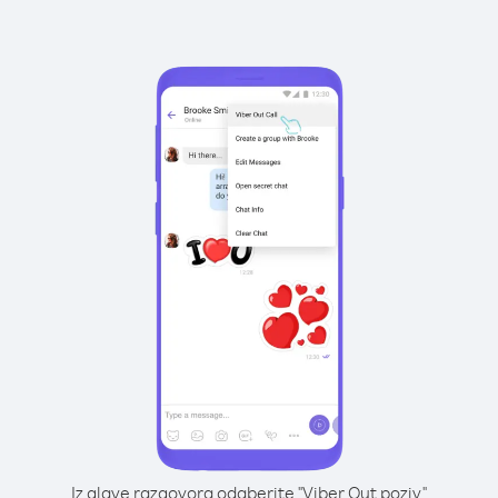
Iz glave razgovora odaberite "Viber Out poziv"