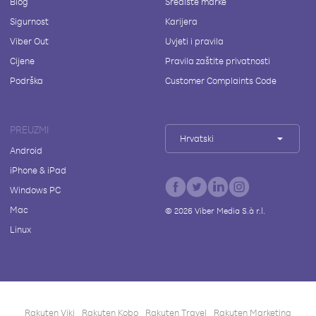
Blog
Središte marke
Sigurnost
Karijera
Viber Out
Uvjeti i pravila
Cijene
Pravila zaštite privatnosti
Podrška
Customer Complaints Code
PREUZMI
Hrvatski
Android
iPhone & iPad
Windows PC
Mac
©
2026
Viber Media S.à r.l.
Linux
Rakuten Viki
Rakuten Kobo
Rakuten Travel
Rakuten Marketing