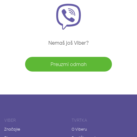
Nemaš još Viber?
Preuzmi odmah
VIBER
TVRTKA
Značajke
O Viberu