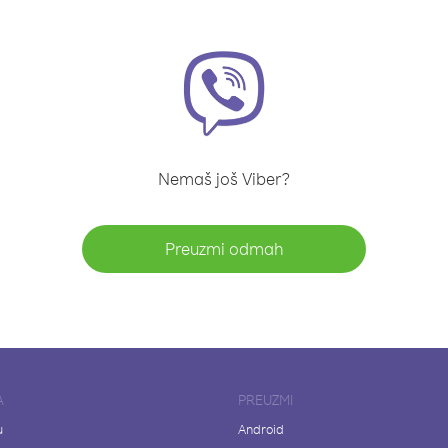
Nemaš još Viber?
Preuzmi odmah
A
PREUZMI
u
Android