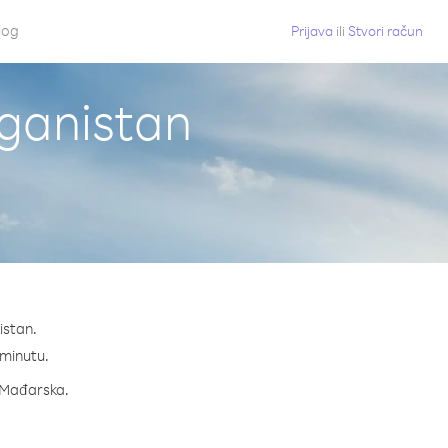
log
Prijava
ili
Stvori račun
fganistan
istan.
 minutu.
a Mađarska.