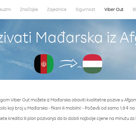
euzmi
Značajke
Zajednice
Sigurnost
Viber Out
B
ivati Mađarska iz A
ugom Viber Out možete iz Mađarska obaviti kvalitetne pozive u Afgan
bilo koji broj u Mađarska - fiksni ili mobilni! - Počevši od samo 1.9 ¢ na
ete kredita ili plan pozivanja da bi dobili najbolje cijene na minutu z