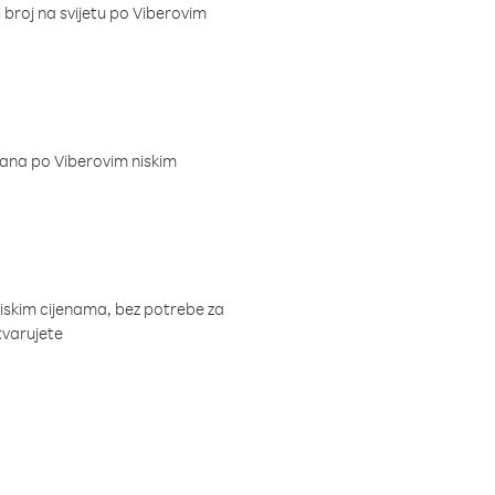
i broj na svijetu po Viberovim
dana po Viberovim niskim
niskim cijenama, bez potrebe za
tvarujete