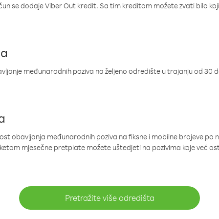
ačun se dodaje Viber Out kredit. Sa tim kreditom možete zvati bilo koj
ja
ljanje međunarodnih poziva na željeno odredište u trajanju od 30 
a
nost obavljanja međunarodnih poziva na fiksne i mobilne brojeve po 
paketom mjesečne pretplate možete uštedjeti na pozivima koje već os
Pretražite više odredišta