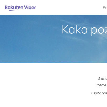
Pr
Kako poz
S usl
Pozovi 
Kupite pak