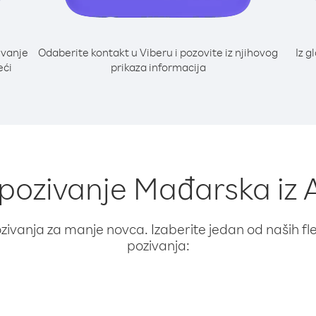
ivanje
Odaberite kontakt u Viberu i pozovite iz njihovog
Iz g
eći
prikaza informacija
 pozivanje Mađarska iz
ivanja za manje novca. Izaberite jedan od naših fleks
pozivanja: