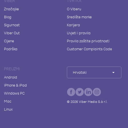
VIBER
TVRTKA
Značajke
O Viberu
Blog
Središte marke
Sigurnost
Karijera
Viber Out
Uvjeti i pravila
Cijene
Pravila zaštite privatnosti
Podrška
Customer Complaints Code
PREUZMI
Hrvatski
Android
iPhone & iPad
Windows PC
Mac
©
2026
Viber Media S.à r.l.
Linux