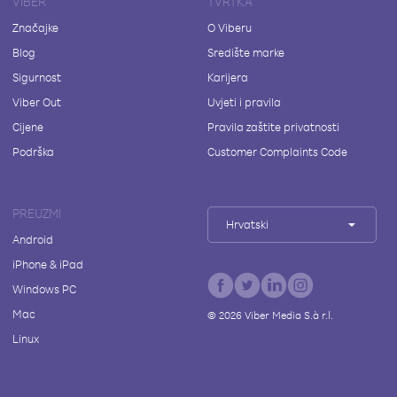
VIBER
TVRTKA
Značajke
O Viberu
Blog
Središte marke
Sigurnost
Karijera
Viber Out
Uvjeti i pravila
Cijene
Pravila zaštite privatnosti
Podrška
Customer Complaints Code
PREUZMI
Hrvatski
Android
iPhone & iPad
Windows PC
Mac
©
2026
Viber Media S.à r.l.
Linux