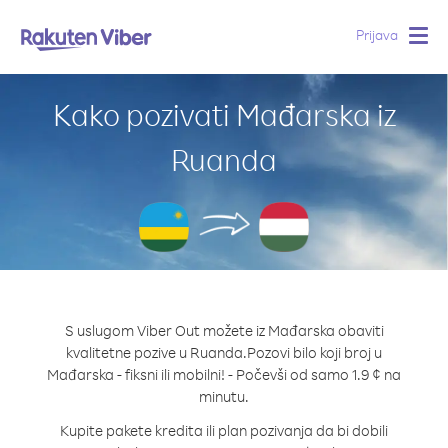
Prijava
Togg
navig
Kako pozivati Mađarska iz
Ruanda
S uslugom Viber Out možete iz Mađarska obaviti
kvalitetne pozive u Ruanda.
Pozovi bilo koji broj u
Mađarska - fiksni ili mobilni! - Počevši od samo 1.9 ¢ na
minutu.
Kupite pakete kredita ili plan pozivanja da bi dobili