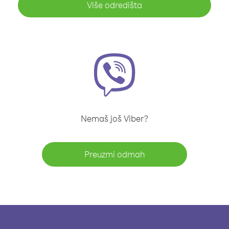
Više odredišta
Nemaš još Viber?
Preuzmi odmah