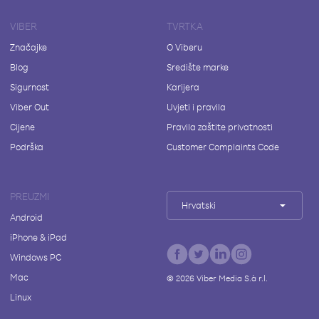
VIBER
TVRTKA
Značajke
O Viberu
Blog
Središte marke
Sigurnost
Karijera
Viber Out
Uvjeti i pravila
Cijene
Pravila zaštite privatnosti
Podrška
Customer Complaints Code
PREUZMI
Hrvatski
Android
iPhone & iPad
Windows PC
Mac
©
2026
Viber Media S.à r.l.
Linux