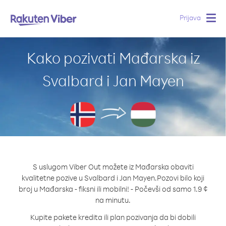
Prijava
Togg
navig
Kako pozivati Mađarska iz
Svalbard i Jan Mayen
S uslugom Viber Out možete iz Mađarska obaviti
kvalitetne pozive u Svalbard i Jan Mayen.
Pozovi bilo koji
broj u Mađarska - fiksni ili mobilni! - Počevši od samo 1.9 ¢
na minutu.
Kupite pakete kredita ili plan pozivanja da bi dobili