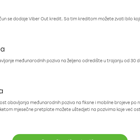
ačun se dodaje Viber Out kredit. Sa tim kreditom možete zvati bilo koj
ja
ljanje međunarodnih poziva na željeno odredište u trajanju od 30 
a
nost obavljanja međunarodnih poziva na fiksne i mobilne brojeve po 
paketom mjesečne pretplate možete uštedjeti na pozivima koje već os