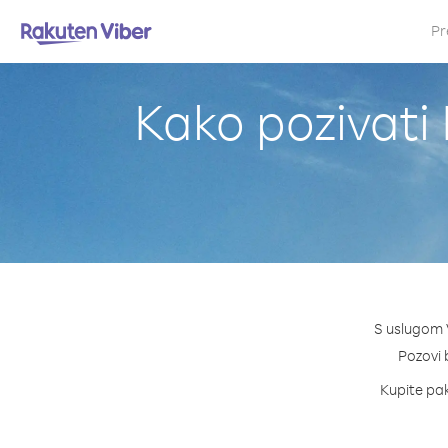
Pr
Kako pozivati 
S uslugom V
Pozovi b
Kupite pak