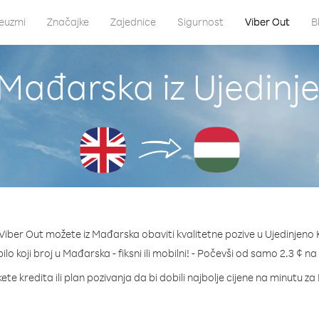
euzmi
Značajke
Zajednice
Sigurnost
Viber Out
B
Mađarska iz Ujedinj
iber Out možete iz Mađarska obaviti kvalitetne pozive u Ujedinjeno 
ilo koji broj u Mađarska - fiksni ili mobilni! - Počevši od samo 2.3 ¢ n
ete kredita ili plan pozivanja da bi dobili najbolje cijene na minutu z