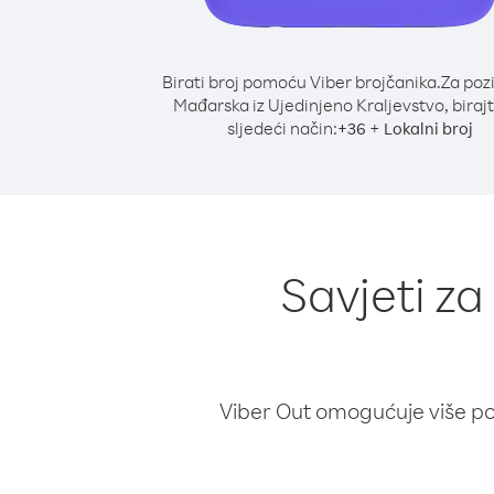
Birati broj pomoću Viber brojčanika.
Za poz
Mađarska iz Ujedinjeno Kraljevstvo, biraj
sljedeći način:
+
+
36
Lokalni broj
Savjeti z
Viber Out omogućuje više poz