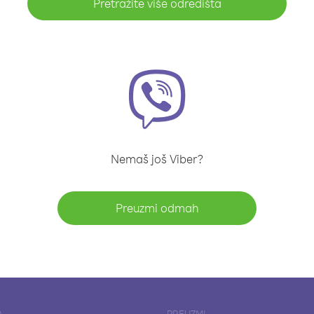
Pretražite više odredišta
Nemaš još Viber?
Preuzmi odmah
A
PREUZMI