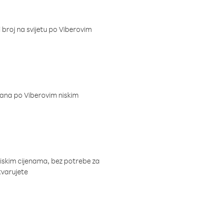
i broj na svijetu po Viberovim
dana po Viberovim niskim
niskim cijenama, bez potrebe za
tvarujete