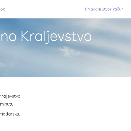
log
Prijava
ili
Stvori račun
eno Kraljevstvo
Kraljevstvo.
a minutu.
a Mađarska.