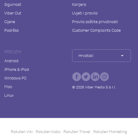
Sigurnost
Karijera
Viber Out
Uvjeti i pravila
Cijene
Pravila zaštite privatnosti
Podrška
Customer Complaints Code
PREUZMI
Hrvatski
Android
iPhone & iPad
Windows PC
Mac
©
2026
Viber Media S.à r.l.
Linux
Rakuten Viki
Rakuten Kobo
Rakuten Travel
Rakuten Marketing