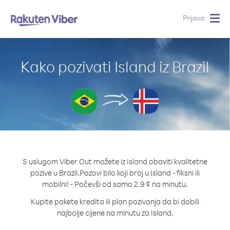
Prijava
Togg
navig
Kako pozivati Island iz Brazil
S uslugom Viber Out možete iz Island obaviti kvalitetne
pozive u Brazil.
Pozovi bilo koji broj u Island - fiksni ili
mobilni! - Počevši od samo 2.9 ¢ na minutu.
Kupite pakete kredita ili plan pozivanja da bi dobili
najbolje cijene na minutu za Island.