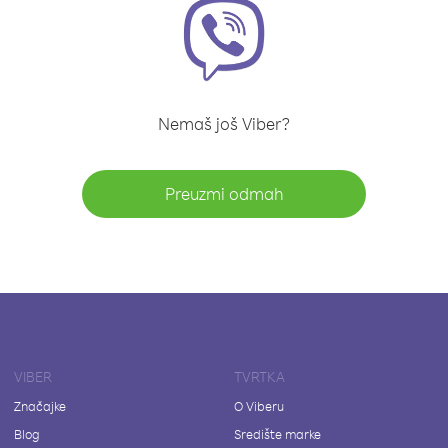
Nemaš još Viber?
Preuzmi odmah
VIBER
TVRTKA
Značajke
O Viberu
Blog
Središte marke