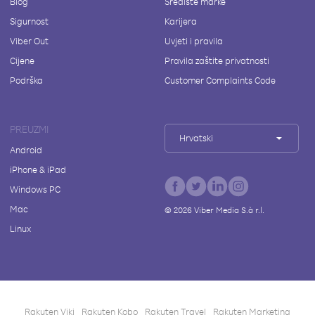
Blog
Središte marke
Sigurnost
Karijera
Viber Out
Uvjeti i pravila
Cijene
Pravila zaštite privatnosti
Podrška
Customer Complaints Code
PREUZMI
Hrvatski
Android
iPhone & iPad
Windows PC
Mac
©
2026
Viber Media S.à r.l.
Linux
Rakuten Viki
Rakuten Kobo
Rakuten Travel
Rakuten Marketing