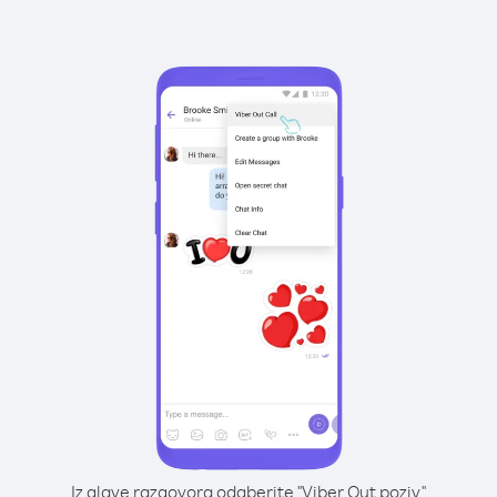
Iz glave razgovora odaberite "Viber Out poziv"