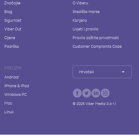
Značajke
O Viberu
Blog
Središte marke
Sigurnost
Karijera
Viber Out
Uvjeti i pravila
Cijene
Pravila zaštite privatnosti
Podrška
Customer Complaints Code
PREUZMI
Hrvatski
Android
iPhone & iPad
Windows PC
Mac
©
2026
Viber Media S.à r.l.
Linux