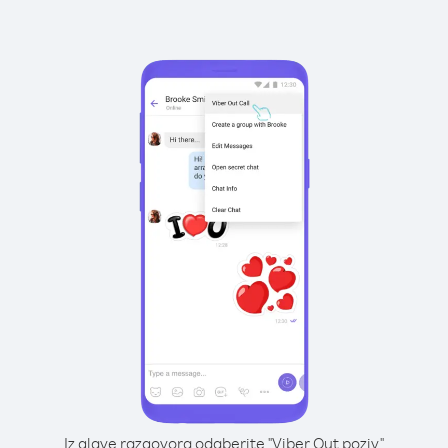
Iz glave razgovora odaberite "Viber Out poziv"