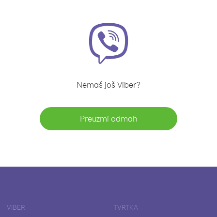
Nemaš još Viber?
Preuzmi odmah
VIBER
TVRTKA