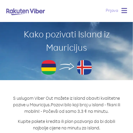
Prijava
Togg
navig
Kako pozivati Island iz
Mauricijus
S uslugom Viber Out možete iz Island obaviti kvalitetne
pozive u Mauricijus.
Pozovi bilo koji broj u Island - fiksni ili
mobilni! - Počevši od samo 3.3 ¢ na minutu.
Kupite pakete kredita ili plan pozivanja da bi dobili
najbolje cijene na minutu za Island.