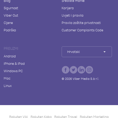
Blog
Središte marke
Sigurnost
Karijera
Viber Out
Uvjeti i pravila
Cijene
Pravila zaštite privatnosti
Podrška
Customer Complaints Code
PREUZMI
Hrvatski
Android
iPhone & iPad
Windows PC
Mac
©
2026
Viber Media S.à r.l.
Linux
Rakuten Viki
Rakuten Kobo
Rakuten Travel
Rakuten Marketing