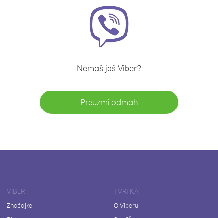
Nemaš još Viber?
Preuzmi odmah
VIBER
TVRTKA
Značajke
O Viberu