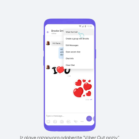
Iz glave razgovora odaberite "Viber Out poziv"