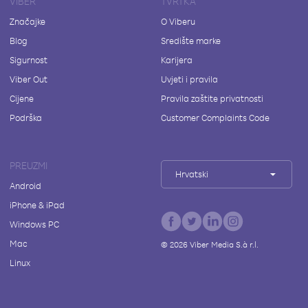
VIBER
TVRTKA
Značajke
O Viberu
Blog
Središte marke
Sigurnost
Karijera
Viber Out
Uvjeti i pravila
Cijene
Pravila zaštite privatnosti
Podrška
Customer Complaints Code
PREUZMI
Hrvatski
Android
iPhone & iPad
Windows PC
Mac
©
2026
Viber Media S.à r.l.
Linux