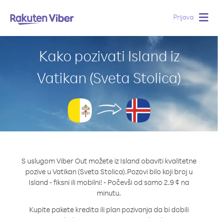
Prijava
Togg
navig
Kako pozivati Island iz
Vatikan (Sveta Stolica)
S uslugom Viber Out možete iz Island obaviti kvalitetne
pozive u Vatikan (Sveta Stolica).
Pozovi bilo koji broj u
Island - fiksni ili mobilni! - Počevši od samo 2.9 ¢ na
minutu.
Kupite pakete kredita ili plan pozivanja da bi dobili