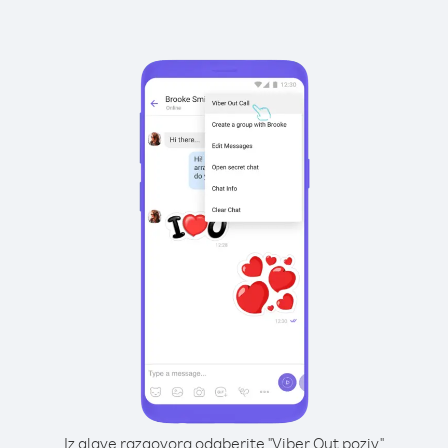
Iz glave razgovora odaberite "Viber Out poziv"