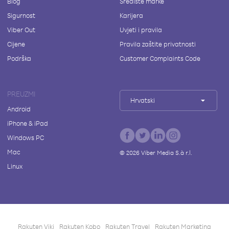
Blog
Središte marke
Sigurnost
Karijera
Viber Out
Uvjeti i pravila
Cijene
Pravila zaštite privatnosti
Podrška
Customer Complaints Code
PREUZMI
Hrvatski
Android
iPhone & iPad
Windows PC
Mac
©
2026
Viber Media S.à r.l.
Linux
Rakuten Viki
Rakuten Kobo
Rakuten Travel
Rakuten Marketing