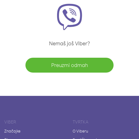
Nemaš još Viber?
Preuzmi odmah
VIBER
TVRTKA
Značajke
O Viberu