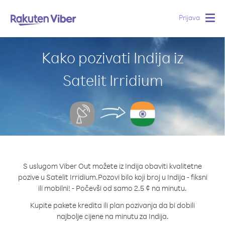
Prijava
Togg
navig
Kako pozivati Indija iz
Satelit Irridium
S uslugom Viber Out možete iz Indija obaviti kvalitetne
pozive u Satelit Irridium.
Pozovi bilo koji broj u Indija - fiksni
ili mobilni! - Počevši od samo 2.5 ¢ na minutu.
Kupite pakete kredita ili plan pozivanja da bi dobili
najbolje cijene na minutu za Indija.