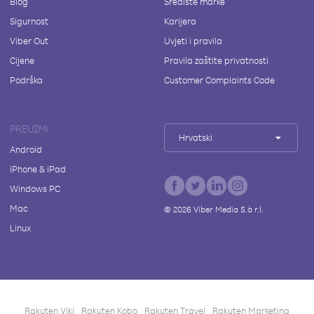
Blog
Središte marke
Sigurnost
Karijera
Viber Out
Uvjeti i pravila
Cijene
Pravila zaštite privatnosti
Podrška
Customer Complaints Code
PREUZMI
Hrvatski
Android
iPhone & iPad
Windows PC
Mac
©
2026
Viber Media S.à r.l.
Linux
Rakuten Viki
Rakuten Kobo
Rakuten Travel
Rakuten Marketing