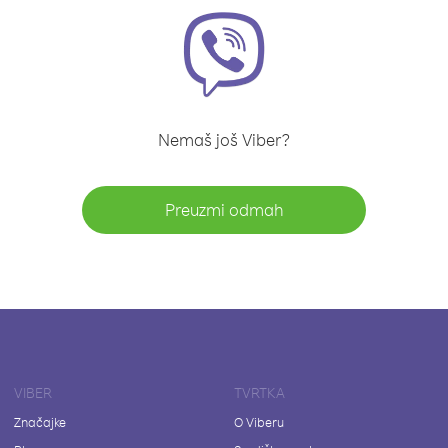
Nemaš još Viber?
Preuzmi odmah
VIBER
TVRTKA
Značajke
O Viberu