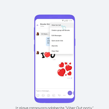
Iz glave razgovora odaberite "Viber Out poziv"