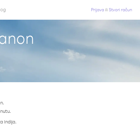
log
Prijava
ili
Stvori račun
ibanon
n.
inutu.
a Indija.