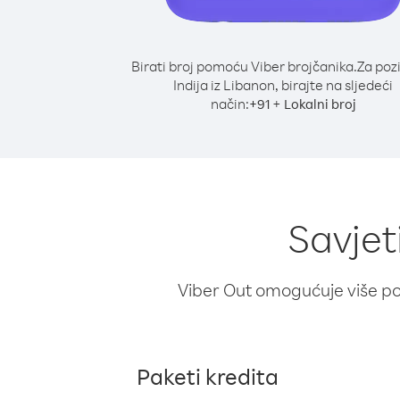
Birati broj pomoću Viber brojčanika.
Za poz
Indija iz Libanon, birajte na sljedeći
način:
+
+
91
Lokalni broj
Savjet
Viber Out omogućuje više poz
Paketi kredita