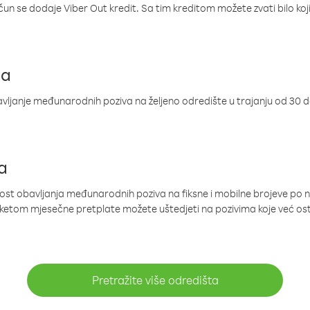
ačun se dodaje Viber Out kredit. Sa tim kreditom možete zvati bilo koj
ja
ljanje međunarodnih poziva na željeno odredište u trajanju od 30 
a
nost obavljanja međunarodnih poziva na fiksne i mobilne brojeve po 
paketom mjesečne pretplate možete uštedjeti na pozivima koje već os
Pretražite više odredišta