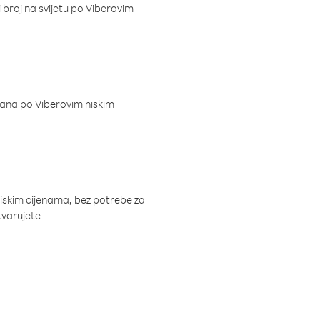
i broj na svijetu po Viberovim
dana po Viberovim niskim
niskim cijenama, bez potrebe za
tvarujete