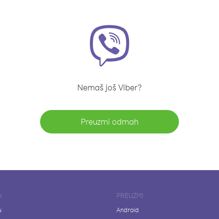
Nemaš još Viber?
Preuzmi odmah
A
PREUZMI
u
Android