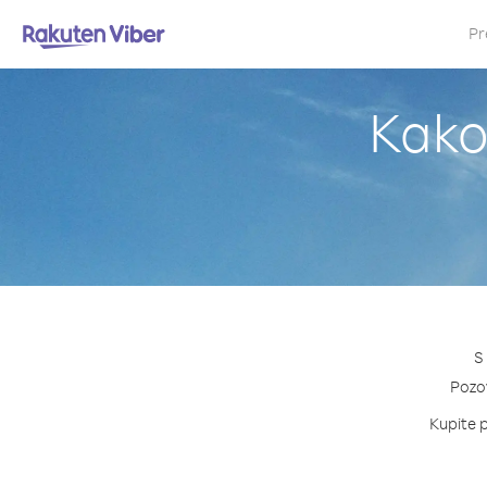
Pr
Kako 
S
Pozov
Kupite p