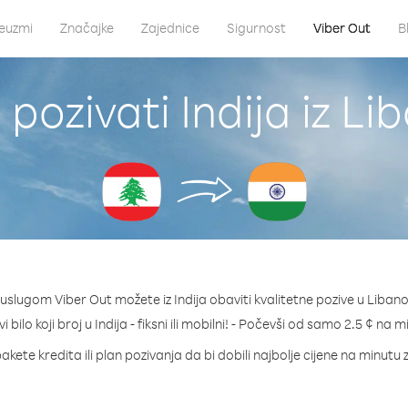
euzmi
Značajke
Zajednice
Sigurnost
Viber Out
B
pozivati Indija iz L
 uslugom Viber Out možete iz Indija obaviti kvalitetne pozive u Libano
i bilo koji broj u Indija - fiksni ili mobilni! - Počevši od samo 2.5 ¢ na m
akete kredita ili plan pozivanja da bi dobili najbolje cijene na minutu z