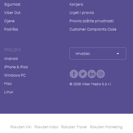
Sigurnost
Karijera
Viber Out
Uvjeti i pravila
Cijene
Pravila zaštite privatnosti
Podrška
Customer Complaints Code
PREUZMI
Hrvatski
Android
iPhone & iPad
Windows PC
Mac
©
2026
Viber Media S.à r.l.
Linux
Rakuten Viki
Rakuten Kobo
Rakuten Travel
Rakuten Marketing