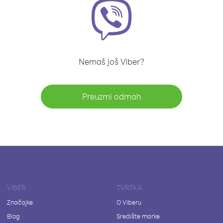
Nemaš još Viber?
Preuzmi odmah
VIBER
TVRTKA
Značajke
O Viberu
Blog
Središte marke