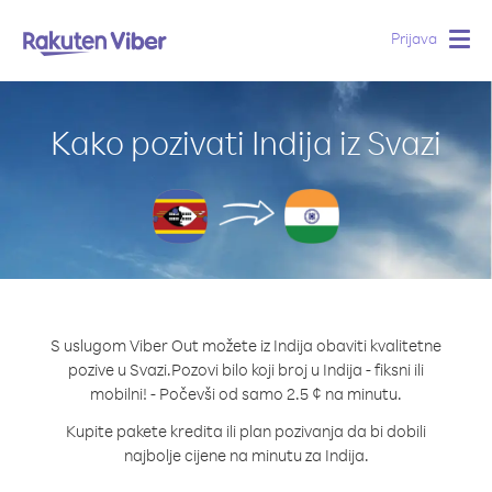
Prijava
Togg
navig
Kako pozivati Indija iz Svazi
S uslugom Viber Out možete iz Indija obaviti kvalitetne
pozive u Svazi.
Pozovi bilo koji broj u Indija - fiksni ili
mobilni! - Počevši od samo 2.5 ¢ na minutu.
Kupite pakete kredita ili plan pozivanja da bi dobili
najbolje cijene na minutu za Indija.