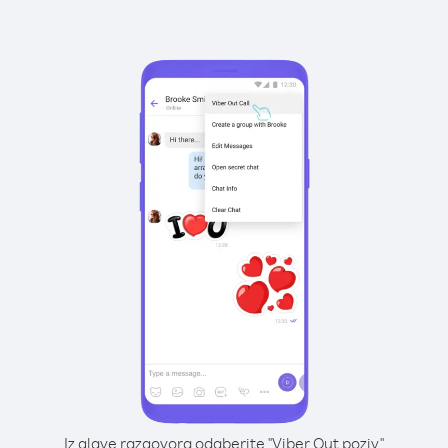
Iz glave razgovora odaberite "Viber Out poziv"