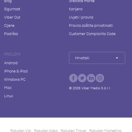
Blog
Središte marke
Sigurnost
Karijera
Viber Out
Uvjeti i pravila
Cijene
Pravila zaštite privatnosti
Podrška
Customer Complaints Code
PREUZMI
Hrvatski
Android
iPhone & iPad
Windows PC
Mac
©
2026
Viber Media S.à r.l.
Linux
Rakuten Viki
Rakuten Kobo
Rakuten Travel
Rakuten Marketing