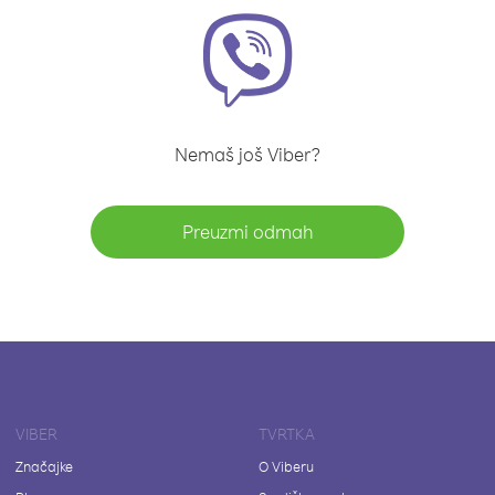
Nemaš još Viber?
Preuzmi odmah
VIBER
TVRTKA
Značajke
O Viberu