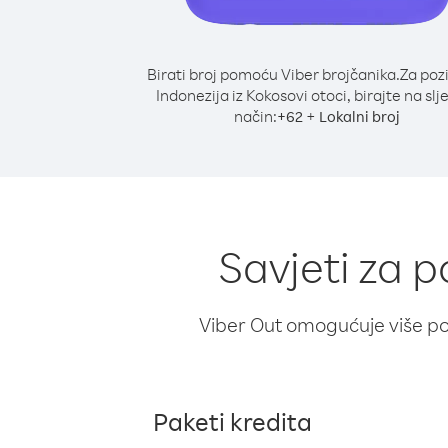
Birati broj pomoću Viber brojčanika.
Za poz
Indonezija iz Kokosovi otoci, birajte na slj
način:
+
+
62
Lokalni broj
Savjeti za p
Viber Out omogućuje više poz
Paketi kredita