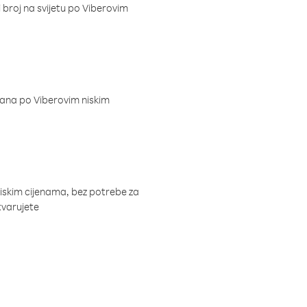
i broj na svijetu po Viberovim
dana po Viberovim niskim
niskim cijenama, bez potrebe za
tvarujete