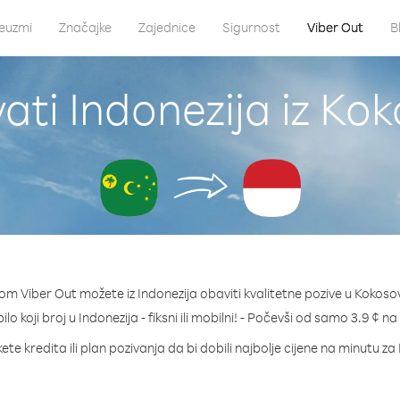
euzmi
Značajke
Zajednice
Sigurnost
Viber Out
B
ati Indonezija iz Kok
om Viber Out možete iz Indonezija obaviti kvalitetne pozive u Kokosov
ilo koji broj u Indonezija - fiksni ili mobilni! - Počevši od samo 3.9 ¢ n
te kredita ili plan pozivanja da bi dobili najbolje cijene na minutu za