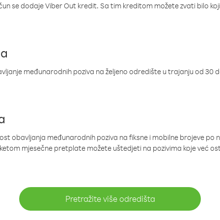
ačun se dodaje Viber Out kredit. Sa tim kreditom možete zvati bilo koj
ja
ljanje međunarodnih poziva na željeno odredište u trajanju od 30 
a
nost obavljanja međunarodnih poziva na fiksne i mobilne brojeve po 
paketom mjesečne pretplate možete uštedjeti na pozivima koje već os
Pretražite više odredišta