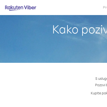
Pr
Kako poziv
S uslug
Pozovi b
Kupite pake