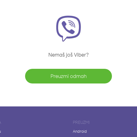
Nemaš još Viber?
Preuzmi odmah
A
PREUZMI
u
Android