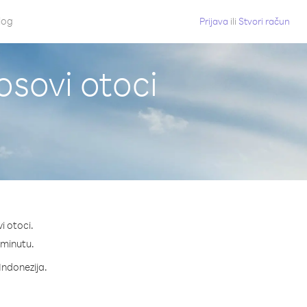
log
Prijava
ili
Stvori račun
osovi otoci
i otoci.
a minutu.
 Indonezija.