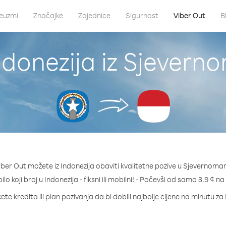
euzmi
Značajke
Zajednice
Sigurnost
Viber Out
B
ndonezija iz Sjeverno
ber Out možete iz Indonezija obaviti kvalitetne pozive u Sjevernomari
ilo koji broj u Indonezija - fiksni ili mobilni! - Počevši od samo 3.9 ¢ n
te kredita ili plan pozivanja da bi dobili najbolje cijene na minutu za