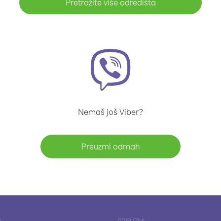
Pretražite više odredišta
Nemaš još Viber?
Preuzmi odmah
A
PREUZMI