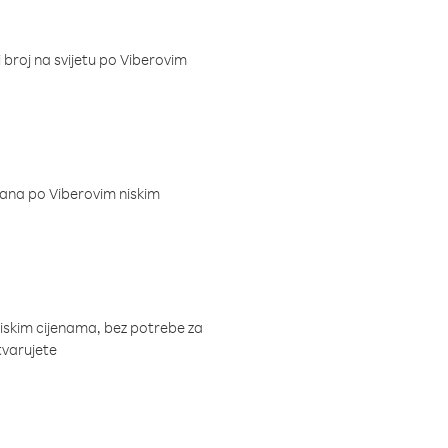
i broj na svijetu po Viberovim
dana po Viberovim niskim
niskim cijenama, bez potrebe za
tvarujete