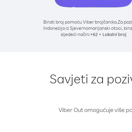
Birati broj pomoću Viber brojčanika.
Za poz
Indonezija iz Sjevernomarijanski otoci, bira
sljedeći način:
+
+
62
Lokalni broj
Savjeti za poz
Viber Out omogućuje više poz