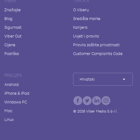
VIBER
TVRTKA
Značajke
O Viberu
Blog
Središte marke
Sigurnost
Karijera
Viber Out
Uvjeti i pravila
Cijene
Pravila zaštite privatnosti
Podrška
Customer Complaints Code
PREUZMI
Hrvatski
Android
iPhone & iPad
Windows PC
Mac
©
2026
Viber Media S.à r.l.
Linux