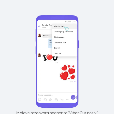
Iz glave razgovora odaberite "Viber Out poziv"