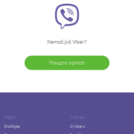
Nemaš još Viber?
Preuzmi odmah
VIBER
TVRTKA
Značajke
O Viberu