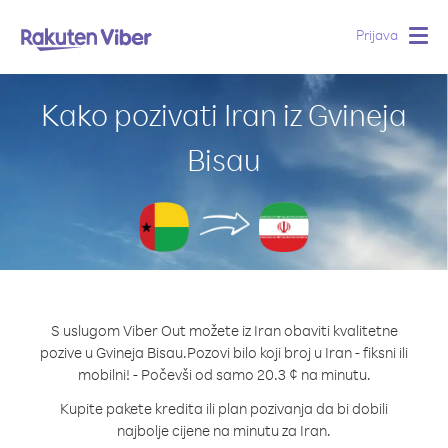
Prijava
Togg
navig
Kako pozivati Iran iz Gvineja
Bisau
S uslugom Viber Out možete iz Iran obaviti kvalitetne
pozive u Gvineja Bisau.
Pozovi bilo koji broj u Iran - fiksni ili
mobilni! - Počevši od samo 20.3 ¢ na minutu.
Kupite pakete kredita ili plan pozivanja da bi dobili
najbolje cijene na minutu za Iran.