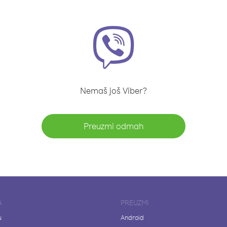
Nemaš još Viber?
Preuzmi odmah
A
PREUZMI
u
Android