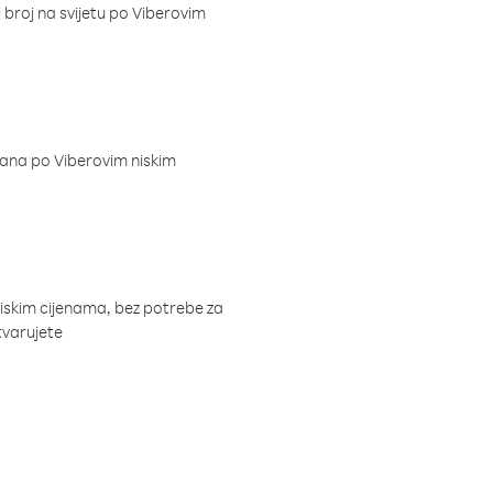
i broj na svijetu po Viberovim
dana po Viberovim niskim
niskim cijenama, bez potrebe za
tvarujete