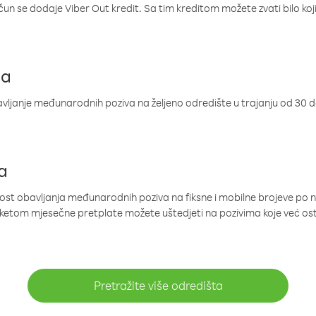
ačun se dodaje Viber Out kredit. Sa tim kreditom možete zvati bilo koj
ja
ljanje međunarodnih poziva na željeno odredište u trajanju od 30 
a
nost obavljanja međunarodnih poziva na fiksne i mobilne brojeve po 
paketom mjesečne pretplate možete uštedjeti na pozivima koje već os
Pretražite više odredišta