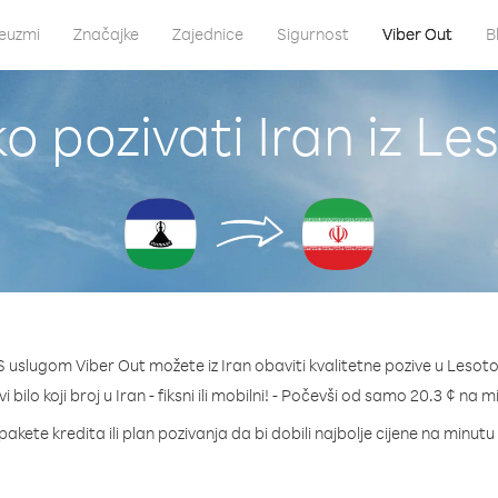
euzmi
Značajke
Zajednice
Sigurnost
Viber Out
B
o pozivati Iran iz Le
S uslugom Viber Out možete iz Iran obaviti kvalitetne pozive u Lesoto
i bilo koji broj u Iran - fiksni ili mobilni! - Počevši od samo 20.3 ¢ na m
pakete kredita ili plan pozivanja da bi dobili najbolje cijene na minutu 