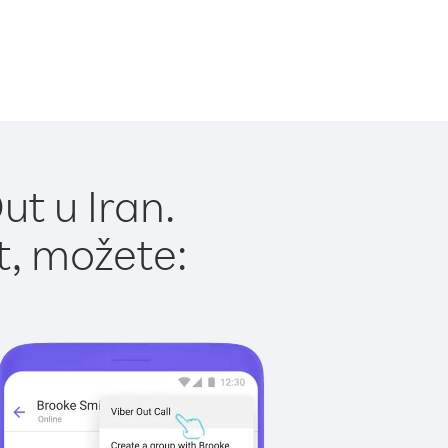
t u Iran.
t, možete: