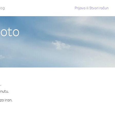
log
Prijava
ili
Stvori račun
soto
.
inutu.
za Iran.