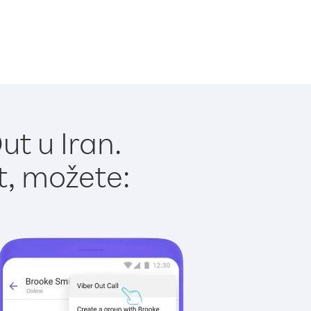
t u Iran.
t, možete: