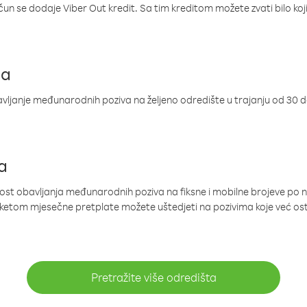
ačun se dodaje Viber Out kredit. Sa tim kreditom možete zvati bilo koj
ja
ljanje međunarodnih poziva na željeno odredište u trajanju od 30 
a
nost obavljanja međunarodnih poziva na fiksne i mobilne brojeve po 
paketom mjesečne pretplate možete uštedjeti na pozivima koje već os
Pretražite više odredišta