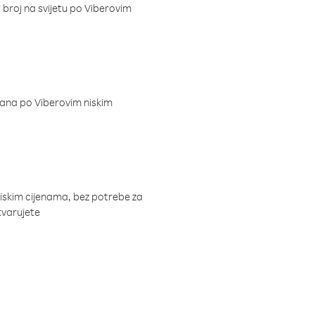
i broj na svijetu po Viberovim
dana po Viberovim niskim
niskim cijenama, bez potrebe za
tvarujete