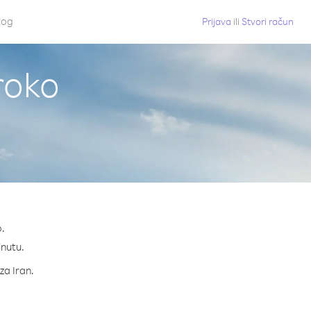
log
Prijava
ili
Stvori račun
roko
.
inutu.
za Iran.