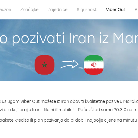
euzmi
Značajke
Zajednice
Sigurnost
Viber Out
B
o pozivati Iran iz Ma
S uslugom Viber Out možete iz Iran obaviti kvalitetne pozive u Maroko
i bilo koji broj u Iran - fiksni ili mobilni! - Počevši od samo 20.3 ¢ na m
pakete kredita ili plan pozivanja da bi dobili najbolje cijene na minutu 