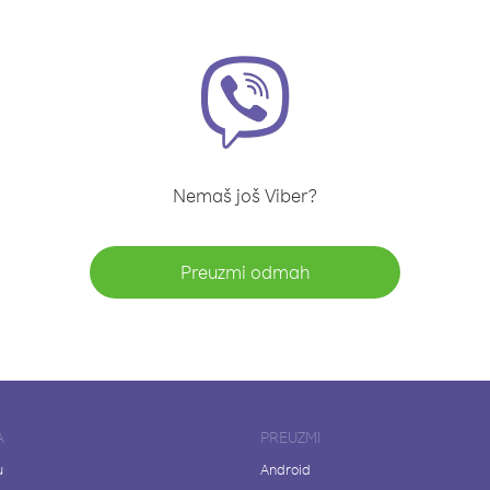
Nemaš još Viber?
Preuzmi odmah
A
PREUZMI
u
Android