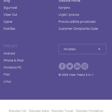
Blog
Središte marke
Sigurnost
Karijera
Viber Out
Uvjeti i pravila
Cijene
Pravila zaštite privatnosti
Podrška
Customer Complaints Code
PREUZMI
Hrvatski
Android
iPhone & iPad
Windows PC
Mac
©
2026
Viber Media S.à r.l.
Linux
Rakuten Viki
Rakuten Kobo
Rakuten Travel
Rakuten Marketing