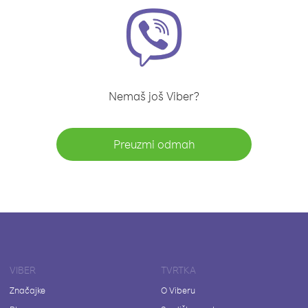
Nemaš još Viber?
Preuzmi odmah
VIBER
TVRTKA
Značajke
O Viberu