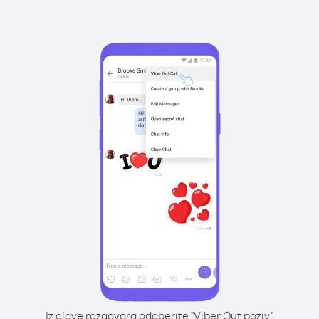
Iz glave razgovora odaberite "Viber Out poziv"