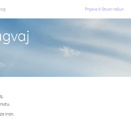
log
Prijava
ili
Stvori račun
agvaj
j.
inutu.
za Iran.