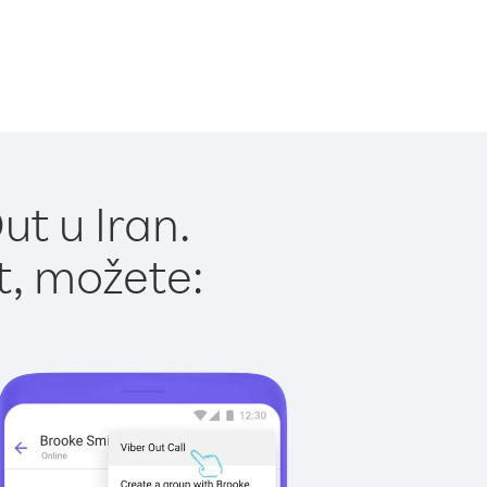
t u Iran.
t, možete: