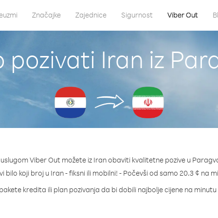
euzmi
Značajke
Zajednice
Sigurnost
Viber Out
B
 pozivati Iran iz Par
 uslugom Viber Out možete iz Iran obaviti kvalitetne pozive u Paragva
i bilo koji broj u Iran - fiksni ili mobilni! - Počevši od samo 20.3 ¢ na m
pakete kredita ili plan pozivanja da bi dobili najbolje cijene na minutu 