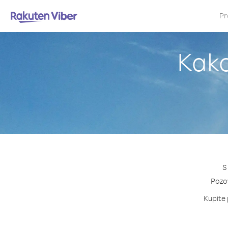
Pr
Kako
S
Pozov
Kupite 