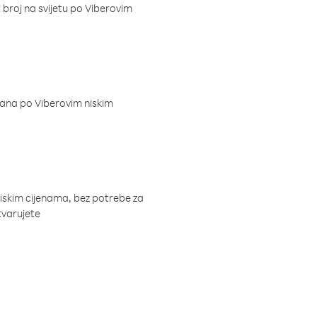
i broj na svijetu po Viberovim
dana po Viberovim niskim
niskim cijenama, bez potrebe za
tvarujete