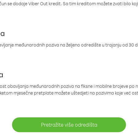
ačun se dodaje Viber Out kredit. Sa tim kreditom možete zvati bilo koj
ja
ljanje međunarodnih poziva na željeno odredište u trajanju od 30 
a
nost obavljanja međunarodnih poziva na fiksne i mobilne brojeve po 
paketom mjesečne pretplate možete uštedjeti na pozivima koje već os
Pretražite više odredišta