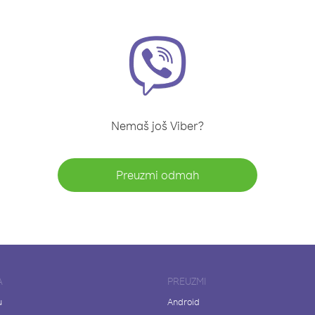
Nemaš još Viber?
Preuzmi odmah
A
PREUZMI
u
Android