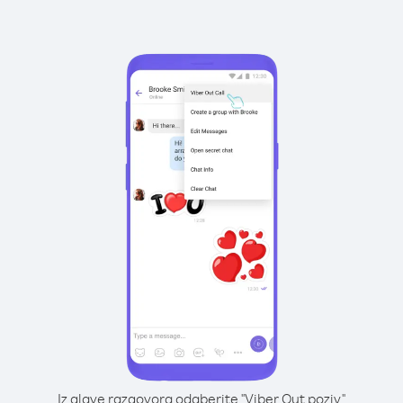
Iz glave razgovora odaberite "Viber Out poziv"