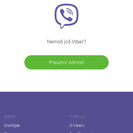
Nemaš još Viber?
Preuzmi odmah
VIBER
TVRTKA
Značajke
O Viberu