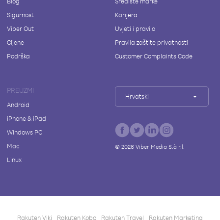
Blog
Središte marke
Sigurnost
Karijera
Viber Out
Uvjeti i pravila
Cijene
Pravila zaštite privatnosti
Podrška
Customer Complaints Code
PREUZMI
Hrvatski
Android
iPhone & iPad
Windows PC
Mac
©
2026
Viber Media S.à r.l.
Linux
Rakuten Viki
Rakuten Kobo
Rakuten Travel
Rakuten Marketing