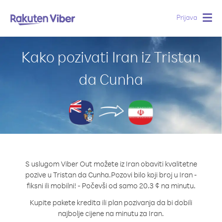
Prijava
Togg
navig
Kako pozivati Iran iz Tristan
da Cunha
S uslugom Viber Out možete iz Iran obaviti kvalitetne
pozive u Tristan da Cunha.
Pozovi bilo koji broj u Iran -
fiksni ili mobilni! - Počevši od samo 20.3 ¢ na minutu.
Kupite pakete kredita ili plan pozivanja da bi dobili
najbolje cijene na minutu za Iran.