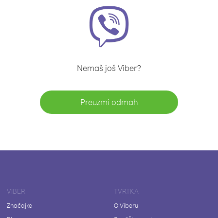
Nemaš još Viber?
Preuzmi odmah
VIBER
TVRTKA
Značajke
O Viberu