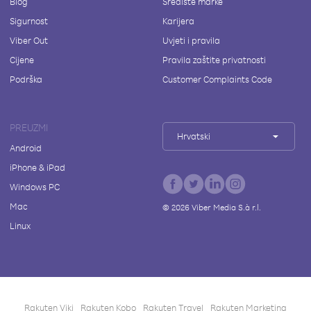
Blog
Središte marke
Sigurnost
Karijera
Viber Out
Uvjeti i pravila
Cijene
Pravila zaštite privatnosti
Podrška
Customer Complaints Code
PREUZMI
Hrvatski
Android
iPhone & iPad
Windows PC
Mac
©
2026
Viber Media S.à r.l.
Linux
Rakuten Viki
Rakuten Kobo
Rakuten Travel
Rakuten Marketing