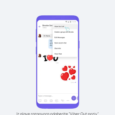
Iz glave razgovora odaberite "Viber Out poziv"