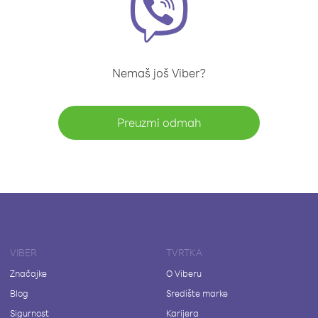
Nemaš još Viber?
Preuzmi odmah
VIBER
TVRTKA
Značajke
O Viberu
Blog
Središte marke
Sigurnost
Karijera