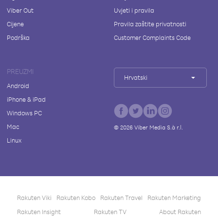
Viber Out
Uvjeti i pravila
Cijene
Pravila zaštite privatnosti
Podrška
Customer Complaints Code
PREUZMI
Hrvatski
Android
iPhone & iPad
Windows PC
Mac
©
2026
Viber Media S.à r.l.
Linux
Rakuten Viki
Rakuten Kobo
Rakuten Travel
Rakuten Marketing
Rakuten Insight
Rakuten TV
About Rakuten