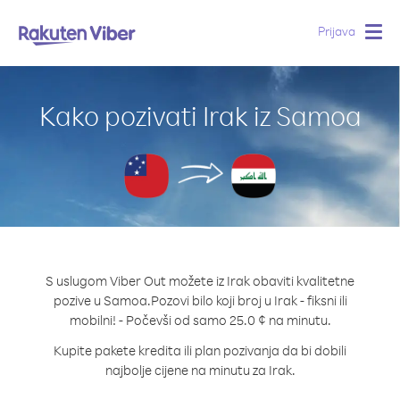
Prijava
Togg
navig
Kako pozivati Irak iz Samoa
S uslugom Viber Out možete iz Irak obaviti kvalitetne
pozive u Samoa.
Pozovi bilo koji broj u Irak - fiksni ili
mobilni! - Počevši od samo 25.0 ¢ na minutu.
Kupite pakete kredita ili plan pozivanja da bi dobili
najbolje cijene na minutu za Irak.