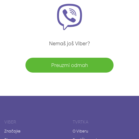
Nemaš još Viber?
Preuzmi odmah
VIBER
TVRTKA
Značajke
O Viberu