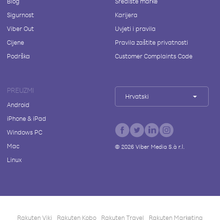
Blog
Središte marke
Sigurnost
Karijera
Viber Out
Uvjeti i pravila
Cijene
Pravila zaštite privatnosti
Podrška
Customer Complaints Code
PREUZMI
Hrvatski
Android
iPhone & iPad
Windows PC
Mac
©
2026
Viber Media S.à r.l.
Linux
Rakuten Viki
Rakuten Kobo
Rakuten Travel
Rakuten Marketing