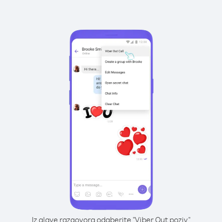
Iz glave razgovora odaberite "Viber Out poziv"