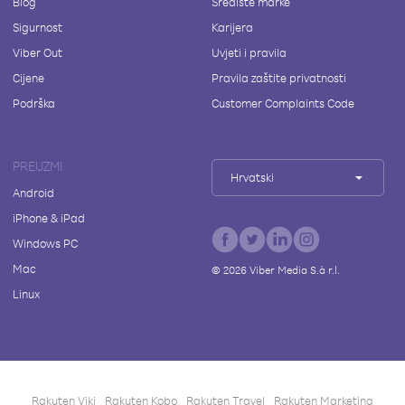
Blog
Središte marke
Sigurnost
Karijera
Viber Out
Uvjeti i pravila
Cijene
Pravila zaštite privatnosti
Podrška
Customer Complaints Code
PREUZMI
Hrvatski
Android
iPhone & iPad
Windows PC
Mac
©
2026
Viber Media S.à r.l.
Linux
Rakuten Viki
Rakuten Kobo
Rakuten Travel
Rakuten Marketing