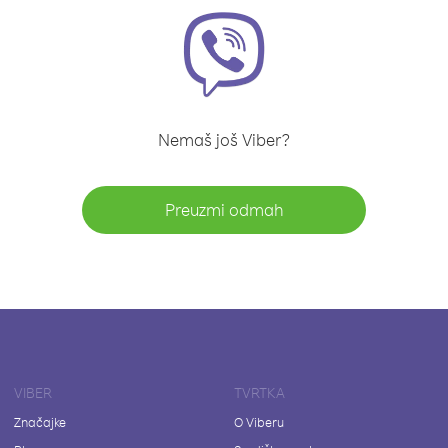
Nemaš još Viber?
Preuzmi odmah
VIBER
TVRTKA
Značajke
O Viberu