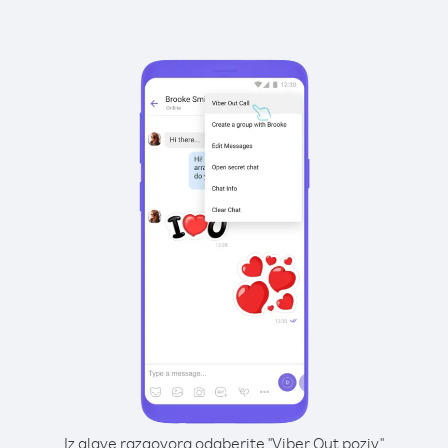
Iz glave razgovora odaberite "Viber Out poziv"