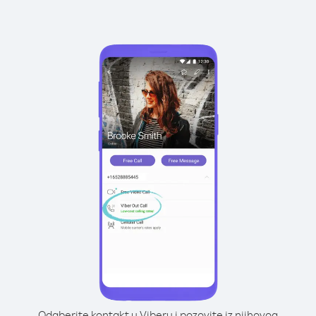
Odaberite kontakt u Viberu i pozovite iz njihovog