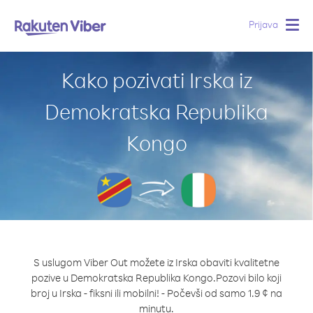
Prijava
Togg
navig
Kako pozivati Irska iz
Demokratska Republika
Kongo
S uslugom Viber Out možete iz Irska obaviti kvalitetne
pozive u Demokratska Republika Kongo.
Pozovi bilo koji
broj u Irska - fiksni ili mobilni! - Počevši od samo 1.9 ¢ na
minutu.