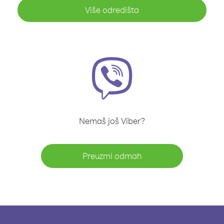
Više odredišta
Nemaš još Viber?
Preuzmi odmah