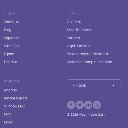
VIBER
TVRTKA
Značajke
O Viberu
Blog
Središte marke
Sigurnost
Karijera
Viber Out
Uvjeti i pravila
Cijene
Pravila zaštite privatnosti
Podrška
Customer Complaints Code
PREUZMI
Hrvatski
Android
iPhone & iPad
Windows PC
Mac
©
2026
Viber Media S.à r.l.
Linux