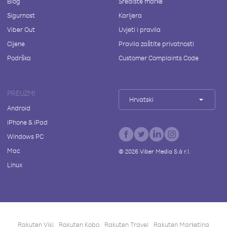
Blog
Središte marke
Sigurnost
Karijera
Viber Out
Uvjeti i pravila
Cijene
Pravila zaštite privatnosti
Podrška
Customer Complaints Code
PREUZMI
Hrvatski
Android
iPhone & iPad
Windows PC
Mac
©
2026
Viber Media S.à r.l.
Linux
Rakuten Viki
Rakuten Kobo
Rakuten Travel
Rakuten Marketing