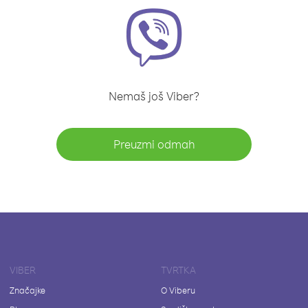
Nemaš još Viber?
Preuzmi odmah
VIBER
TVRTKA
Značajke
O Viberu