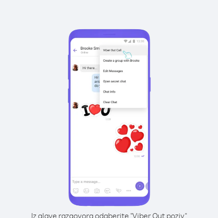
Iz glave razgovora odaberite "Viber Out poziv"