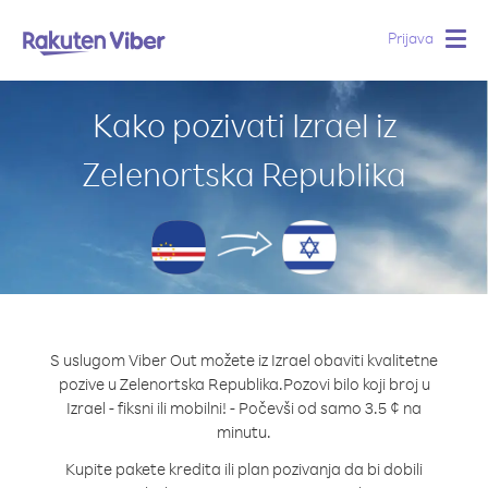
Prijava
Togg
navig
Kako pozivati Izrael iz
Zelenortska Republika
S uslugom Viber Out možete iz Izrael obaviti kvalitetne
pozive u Zelenortska Republika.
Pozovi bilo koji broj u
Izrael - fiksni ili mobilni! - Počevši od samo 3.5 ¢ na
minutu.
Kupite pakete kredita ili plan pozivanja da bi dobili