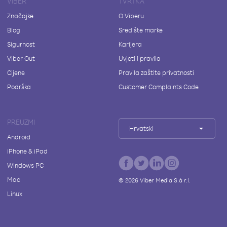
VIBER
TVRTKA
Značajke
O Viberu
Blog
Središte marke
Sigurnost
Karijera
Viber Out
Uvjeti i pravila
Cijene
Pravila zaštite privatnosti
Podrška
Customer Complaints Code
PREUZMI
Hrvatski
Android
iPhone & iPad
Windows PC
Mac
©
2026
Viber Media S.à r.l.
Linux