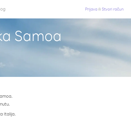
log
Prijava
ili
Stvori račun
ička Samoa
 Samoa.
inutu.
 Italija.