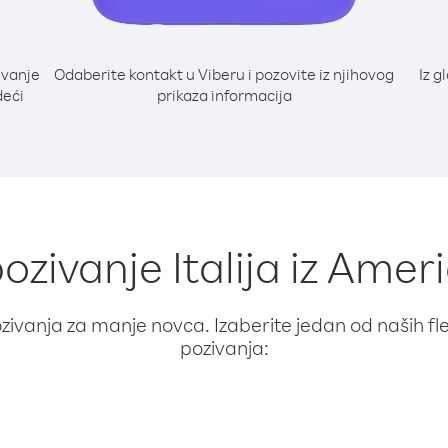
ivanje
Odaberite kontakt u Viberu i pozovite iz njihovog
Iz g
deći
prikaza informacija
pozivanje Italija iz Am
ivanja za manje novca. Izaberite jedan od naših fleks
pozivanja: