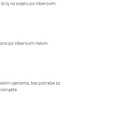
i broj na svijetu po Viberovim
dana po Viberovim niskim
niskim cijenama, bez potrebe za
tvarujete