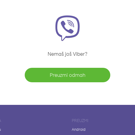
Nemaš još Viber?
Preuzmi odmah
A
PREUZMI
u
Android