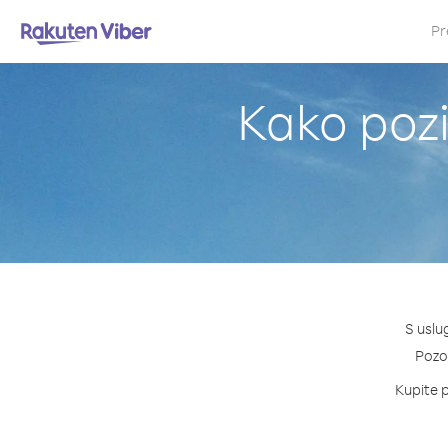
Pr
Kako pozi
S uslu
Pozov
Kupite p