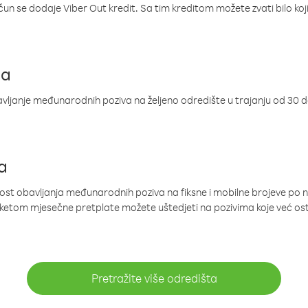
ačun se dodaje Viber Out kredit. Sa tim kreditom možete zvati bilo koj
ja
ljanje međunarodnih poziva na željeno odredište u trajanju od 30 
a
nost obavljanja međunarodnih poziva na fiksne i mobilne brojeve po 
paketom mjesečne pretplate možete uštedjeti na pozivima koje već os
Pretražite više odredišta