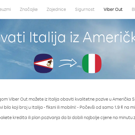
euzmi
Značajke
Zajednice
Sigurnost
Viber Out
B
vati Italija iz Amer
gom Viber Out možete iz Italija obaviti kvalitetne pozive u Američka
i bilo koji broj u Italija - fiksni ili mobilni! - Počevši od samo 1.9 ¢ na m
akete kredita ili plan pozivanja da bi dobili najbolje cijene na minutu za