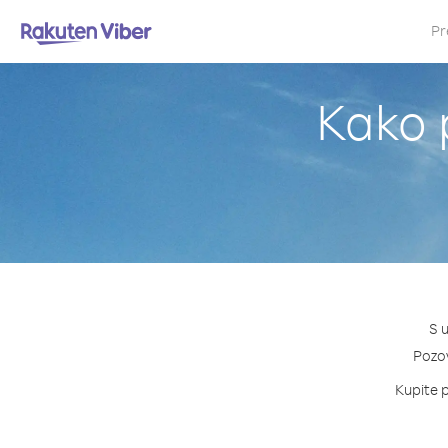
Pr
Kako p
S u
Pozov
Kupite p