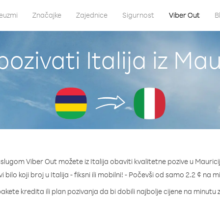
euzmi
Značajke
Zajednice
Sigurnost
Viber Out
B
ozivati Italija iz Mau
slugom Viber Out možete iz Italija obaviti kvalitetne pozive u Maurici
i bilo koji broj u Italija - fiksni ili mobilni! - Počevši od samo 2.2 ¢ na m
akete kredita ili plan pozivanja da bi dobili najbolje cijene na minutu za