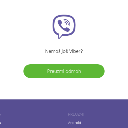
Nemaš još Viber?
Preuzmi odmah
A
PREUZMI
u
Android