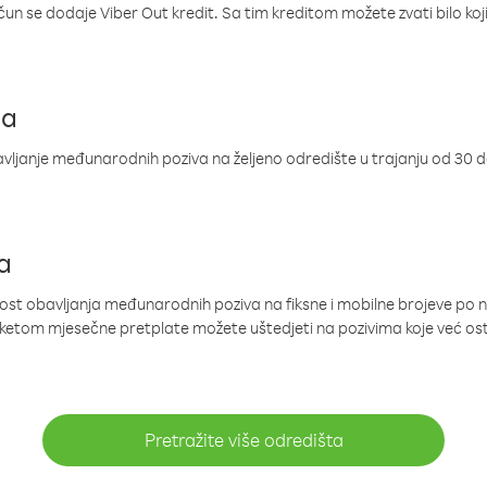
ačun se dodaje Viber Out kredit. Sa tim kreditom možete zvati bilo koj
ja
ljanje međunarodnih poziva na željeno odredište u trajanju od 30 
a
nost obavljanja međunarodnih poziva na fiksne i mobilne brojeve po 
paketom mjesečne pretplate možete uštedjeti na pozivima koje već os
Pretražite više odredišta