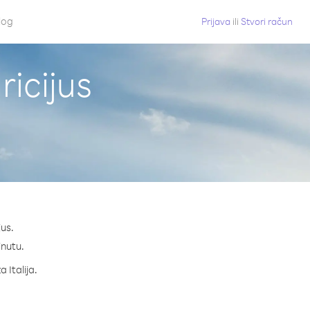
log
Prijava
ili
Stvori račun
ricijus
jus.
inutu.
 Italija.