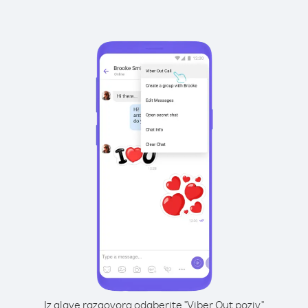
Iz glave razgovora odaberite "Viber Out poziv"