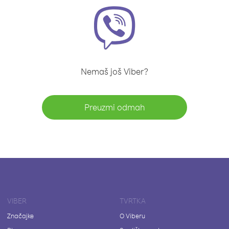
Nemaš još Viber?
Preuzmi odmah
VIBER
TVRTKA
Značajke
O Viberu