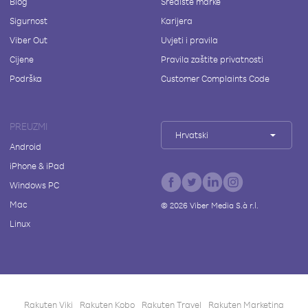
Blog
Središte marke
Sigurnost
Karijera
Viber Out
Uvjeti i pravila
Cijene
Pravila zaštite privatnosti
Podrška
Customer Complaints Code
PREUZMI
Hrvatski
Android
iPhone & iPad
Windows PC
Mac
©
2026
Viber Media S.à r.l.
Linux
Rakuten Viki
Rakuten Kobo
Rakuten Travel
Rakuten Marketing