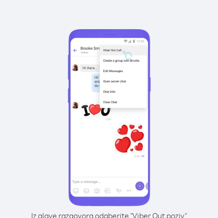
Iz glave razgovora odaberite "Viber Out poziv"