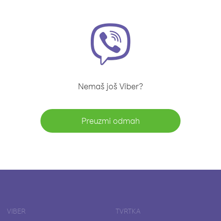
Nemaš još Viber?
Preuzmi odmah
VIBER
TVRTKA