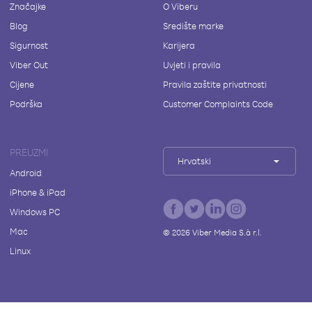
Značajke
O Viberu
Blog
Središte marke
Sigurnost
Karijera
Viber Out
Uvjeti i pravila
Cijene
Pravila zaštite privatnosti
Podrška
Customer Complaints Code
PREUZMI
Hrvatski
Android
iPhone & iPad
Windows PC
Mac
©
2026
Viber Media S.à r.l.
Linux