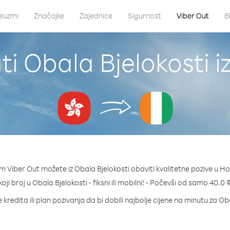
euzmi
Značajke
Zajednice
Sigurnost
Viber Out
B
ti Obala Bjelokosti 
m Viber Out možete iz Obala Bjelokosti obaviti kvalitetne pozive u H
koji broj u Obala Bjelokosti - fiksni ili mobilni! - Počevši od samo 40.0
kredita ili plan pozivanja da bi dobili najbolje cijene na minutu za Ob