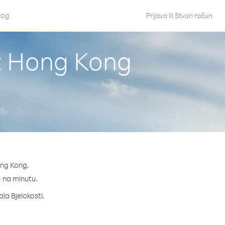
log
Prijava
ili
Stvori račun
iz Hong Kong
ong Kong.
 ¢ na minutu.
ala Bjelokosti.