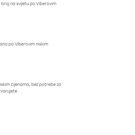
i broj na svijetu po Viberovim
dana po Viberovim niskim
niskim cijenama, bez potrebe za
tvarujete