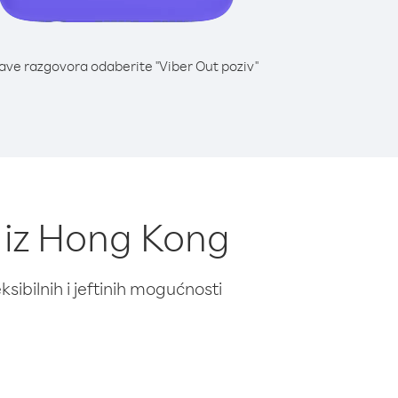
lave razgovora odaberite "Viber Out poziv"
i iz Hong Kong
ibilnih i jeftinih mogućnosti