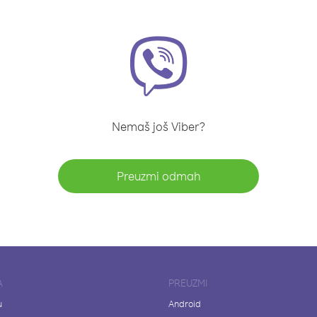
Nemaš još Viber?
Preuzmi odmah
A
PREUZMI
u
Android