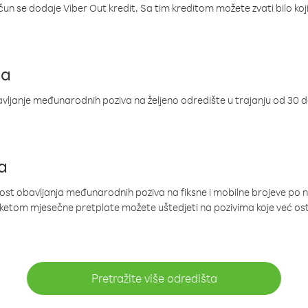
ačun se dodaje Viber Out kredit. Sa tim kreditom možete zvati bilo koj
ja
ljanje međunarodnih poziva na željeno odredište u trajanju od 30 
a
nost obavljanja međunarodnih poziva na fiksne i mobilne brojeve po 
paketom mjesečne pretplate možete uštedjeti na pozivima koje već os
Pretražite više odredišta