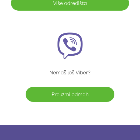
Više odredišta
Nemaš još Viber?
Preuzmi odmah