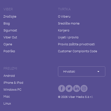
VIBER
TVRTKA
Značajke
O Viberu
Blog
Središte marke
Sigurnost
Karijera
Viber Out
Uvjeti i pravila
Cijene
Pravila zaštite privatnosti
Podrška
Customer Complaints Code
PREUZMI
Hrvatski
Android
iPhone & iPad
Windows PC
Mac
©
2026
Viber Media S.à r.l.
Linux