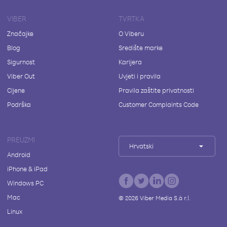
VIBER
TVRTKA
Značajke
O Viberu
Blog
Središte marke
Sigurnost
Karijera
Viber Out
Uvjeti i pravila
Cijene
Pravila zaštite privatnosti
Podrška
Customer Complaints Code
PREUZMI
Hrvatski
Android
iPhone & iPad
Windows PC
Mac
©
2026
Viber Media S.à r.l.
Linux