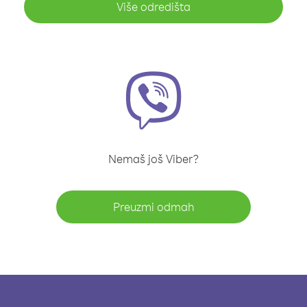
Više odredišta
Nemaš još Viber?
Preuzmi odmah