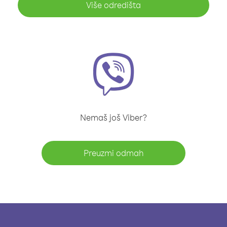
Više odredišta
Nemaš još Viber?
Preuzmi odmah