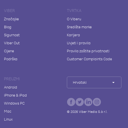
VIBER
TVRTKA
Značajke
O Viberu
Blog
Središte marke
Sigurnost
Karijera
Viber Out
Uvjeti i pravila
Cijene
Pravila zaštite privatnosti
Podrška
Customer Complaints Code
PREUZMI
Hrvatski
Android
iPhone & iPad
Windows PC
Mac
©
2026
Viber Media S.à r.l.
Linux