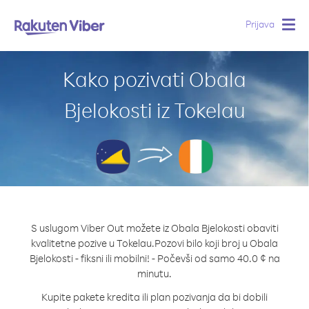
Prijava
Togg
navig
Kako pozivati Obala
Bjelokosti iz Tokelau
S uslugom Viber Out možete iz Obala Bjelokosti obaviti
kvalitetne pozive u Tokelau.
Pozovi bilo koji broj u Obala
Bjelokosti - fiksni ili mobilni! - Počevši od samo 40.0 ¢ na
minutu.
Kupite pakete kredita ili plan pozivanja da bi dobili