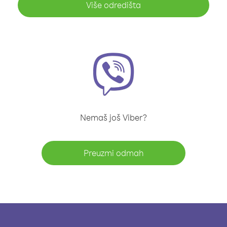
Više odredišta
Nemaš još Viber?
Preuzmi odmah