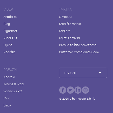
VIBER
TVRTKA
Značajke
O Viberu
Blog
Središte marke
Sigurnost
Karijera
Viber Out
Uvjeti i pravila
Cijene
Pravila zaštite privatnosti
Podrška
Customer Complaints Code
PREUZMI
Hrvatski
Android
iPhone & iPad
Windows PC
Mac
©
2026
Viber Media S.à r.l.
Linux